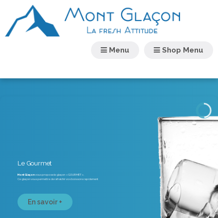
Menu
Shop Menu
Le Gourmet
Mont Glaçon
vous propose le glaçon « GOURMET ».
Ce glaçon vous permettra de rafraîchir vos boissons rapidement
En savoir +