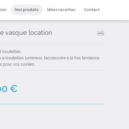
tion
Nos produits
Idées recettes
Contact
e vasque location
 bouteilles.
 à bouteilles lumineux, l’accessoire à la fois tendance
ue pour vos soirées.
00 €