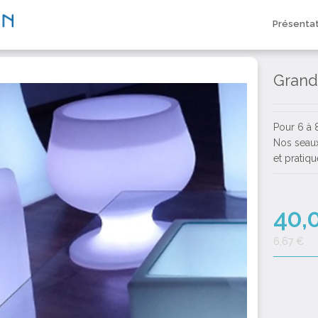
Présenta
Grand
Pour 6 à 8
Nos seaux
et pratiq
40,
6,67 €